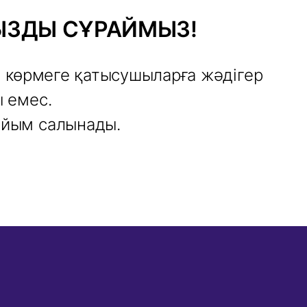
ЗДЫ СҰРАЙМЫЗ!
, көрмеге қатысушыларға жәдігер
 емес.
ыйым салынады.