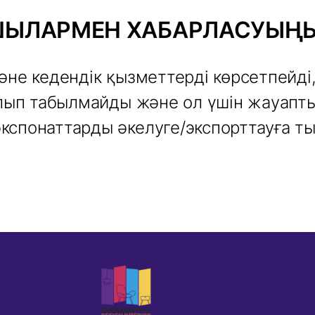
ЫЛАРМЕН ХАБАРЛАСУЫҢЫ
әне кедендік қызметтерді көрсетпейді
олып табылмайды және ол үшін жауапты
кспонаттарды әкелуге/экспорттауға т