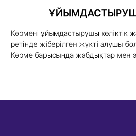
ҰЙЫМДАСТЫРУШ
Көрмені ұйымдастырушы көліктік ж
ретінде жіберілген жүкті алушы б
Көрме барысында жабдықтар мен э