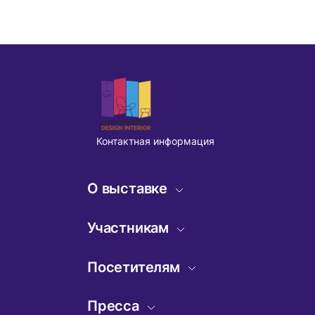
Контактная информация
О выставке
Информация о
Участникам
выставке
Запрос на участие
Посетителям
Разделы выставки
Формы участие в
Онлайн
Место проведения
Пресса
выставке